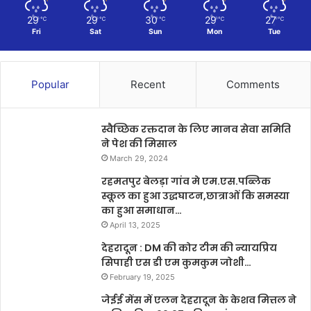
29
29
30
29
27
℃
℃
℃
℃
℃
Fri
Sat
Sun
Mon
Tue
Popular
Recent
Comments
स्वैच्छिक रक्तदान के लिए मानव सेवा समिति
ने पेश की मिसाल
March 29, 2024
रहमतपुर बेलड़ा गांव मे एम.एस.पब्लिक
स्कूल का हुआ उद्धघाटन,छात्राओं कि समस्या
का हुआ समाधान…
April 13, 2025
देहरादून : DM की कोर टीम की न्यायप्रिय
सिपाही एस डी एम कुमकुम जोशी…
February 19, 2025
जेईई मेंस में एलन देहरादून के केशव मित्तल ने