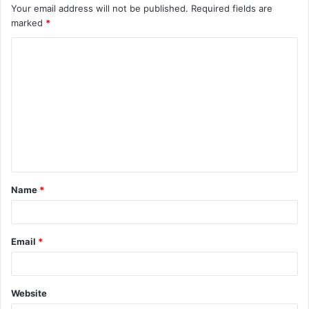
Your email address will not be published.
Required fields are
marked
*
C
o
m
m
e
n
t
Name
*
*
Email
*
Website