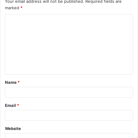
Your email address will not be published.
Required fields are
marked
*
C
o
m
m
e
n
t
Name
*
*
Email
*
Website