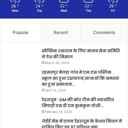
28
24
32
32
29
℃
℃
℃
℃
℃
Mon
Tue
Wed
Thu
Fri
Popular
Recent
Comments
स्वैच्छिक रक्तदान के लिए मानव सेवा समिति
ने पेश की मिसाल
March 29, 2024
रहमतपुर बेलड़ा गांव मे एम.एस.पब्लिक
स्कूल का हुआ उद्धघाटन,छात्राओं कि समस्या
का हुआ समाधान…
April 13, 2025
देहरादून : DM की कोर टीम की न्यायप्रिय
सिपाही एस डी एम कुमकुम जोशी…
February 19, 2025
जेईई मेंस में एलन देहरादून के केशव मित्तल ने
हासिल किए 99.97 प्रतिशत अंक