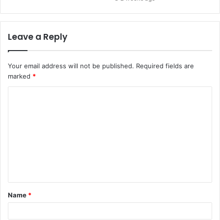
Leave a Reply
Your email address will not be published.
Required fields are
marked
*
C
o
m
m
e
n
t
Name
*
*