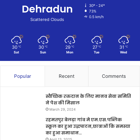
Dehradun
30º - 24º
73%
0.5 km/h
Scattered Clouds
30
30
29
27
31
℃
℃
℃
℃
℃
Sat
Sun
Mon
Tue
Wed
Popular
Recent
Comments
स्वैच्छिक रक्तदान के लिए मानव सेवा समिति
ने पेश की मिसाल
March 29, 2024
रहमतपुर बेलड़ा गांव मे एम.एस.पब्लिक
स्कूल का हुआ उद्धघाटन,छात्राओं कि समस्या
का हुआ समाधान…
April 13, 2025