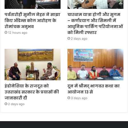
पर्वतारोही सुनील नेहरू ने साझा
चारधाम यात्रा होगी और सुगम
किए ऑडेन्स कोल आरोहण के
– कर्णप्रयाग और सिमली में
रोमांचक अनुभव
आधुनिक पार्किंग परियोजनाओं
को मिली रफ्तार
12 hours ago
2 days ago
इंडोनेशिया के राजदूत को
दून में श्रीमद् भागवत कथा का
उत्तराखंड सरकार के प्रयासों की
आयोजन 13 से
जानकारी दी
3 days ago
2 days ago