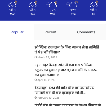
28
24
32
32
28
℃
℃
℃
℃
℃
Mon
Tue
Wed
Thu
Fri
Popular
Recent
Comments
स्वैच्छिक रक्तदान के लिए मानव सेवा समिति
ने पेश की मिसाल
March 29, 2024
रहमतपुर बेलड़ा गांव मे एम.एस.पब्लिक
स्कूल का हुआ उद्धघाटन,छात्राओं कि समस्या
का हुआ समाधान…
April 13, 2025
देहरादून : DM की कोर टीम की न्यायप्रिय
सिपाही एस डी एम कुमकुम जोशी…
February 19, 2025
जेईई मेंस में एलन देहरादून के केशव मित्तल ने