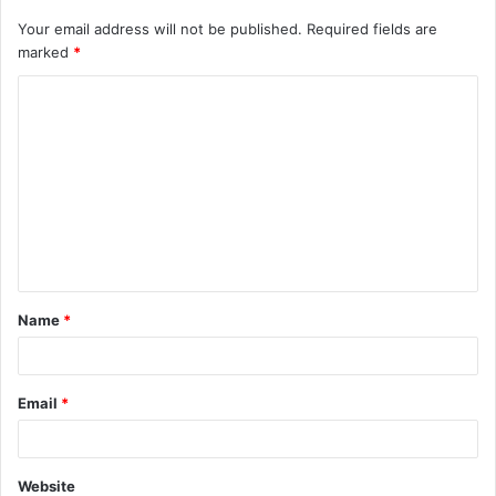
Your email address will not be published.
Required fields are
marked
*
C
o
m
m
e
n
t
Name
*
*
Email
*
Website