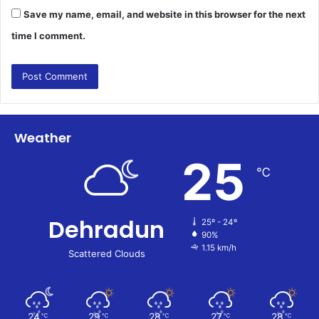
Save my name, email, and website in this browser for the next
time I comment.
Weather
25
℃
Dehradun
25º - 24º
90%
1.15 km/h
Scattered Clouds
24
29
28
27
28
℃
℃
℃
℃
℃