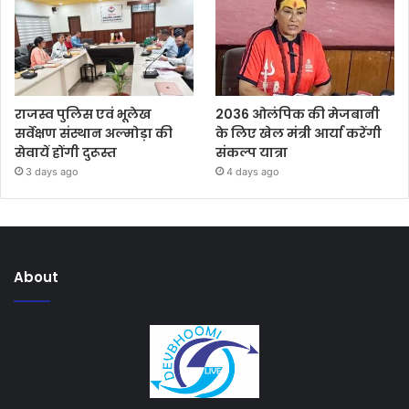
राजस्व पुलिस एवं भूलेख
2036 ओलंपिक की मेजबानी
सर्वेक्षण संस्थान अल्मोड़ा की
के लिए खेल मंत्री आर्या करेंगी
सेवायें होंगी दुरूस्त
संकल्प यात्रा
3 days ago
4 days ago
About