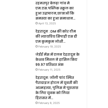
रहमतपुर बेलड़ा गांव मे
एम.एस.पब्लिक स्कूल का
हुआ उद्धघाटन,छात्राओं कि
समस्या का हुआ समाधान…
April 13, 2025
देहरादून : DM की कोर टीम
की न्यायप्रिय सिपाही एस डी
एम कुमकुम जोशी…
February 19, 2025
जेईई मेंस में एलन देहरादून के
केशव मित्तल ने हासिल किए
99.97 प्रतिशत अंक
February 11, 2025
देहरादून: जॉली ग्रांट स्थित
पैराडाइज होटल में युवती की
आत्महत्या, पुलिस ने पूछताछ
के लिए युवक को लिया
हिरासत में…
February 8, 2025