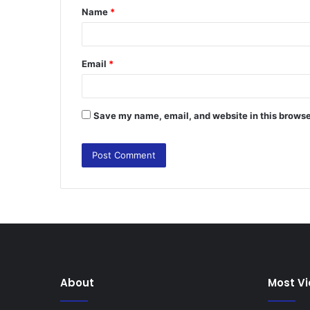
Name
*
*
Email
*
Save my name, email, and website in this browse
About
Most V