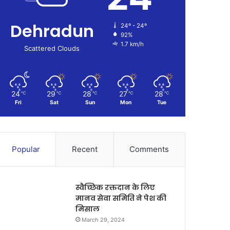
Dehradun
24º - 24º
92%
1.7 km/h
Scattered Clouds
24
29
28
27
28
℃
℃
℃
℃
℃
Fri
Sat
Sun
Mon
Tue
Popular
Recent
Comments
स्वैच्छिक रक्तदान के लिए
मानव सेवा समिति ने पेश की
मिसाल
March 29, 2024