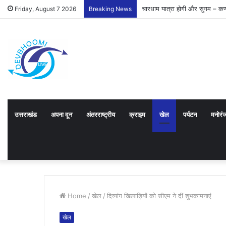
चारधाम यात्रा होगी और सुगम – कर्
Friday, August 7 2026
Breaking News
उत्तराखंड
अपना दून
अंतरराष्ट्रीय
क्राइम
खेल
पर्यटन
मनोरं
Home
/
खेल
/
दिव्यांग खिलाड़ियों को सीएम ने दीं शुभकामनाएं
खेल