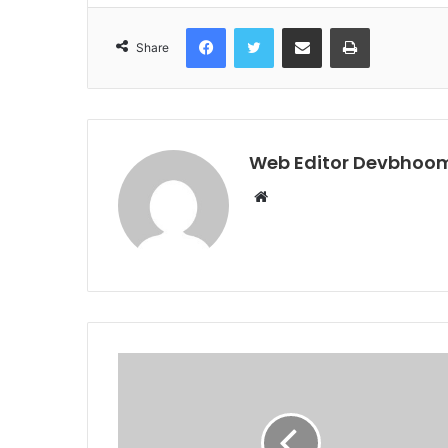
Facebook
Twitter
Share via Email
Print
Share
Web Editor Devbhoom
Website