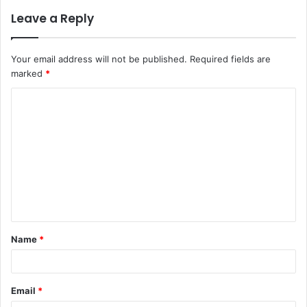
Leave a Reply
Your email address will not be published.
Required fields are
marked
*
C
o
m
m
e
n
t
Name
*
*
Email
*