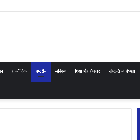
िए ऑडेन्स कोल आरोहण के रोमांचक अनुभव
जन
राजनीतिक
राष्ट्रीय
व्यक्तित्व
शिक्षा और रोजगार
संस्कृति एवं संभ्यता