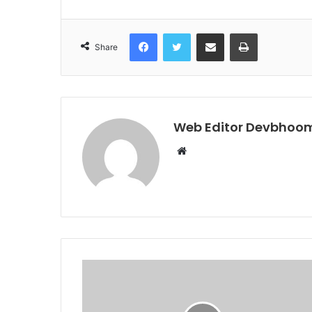
Facebook
Twitter
Share via Email
Print
Share
Web Editor Devbhoom
Website