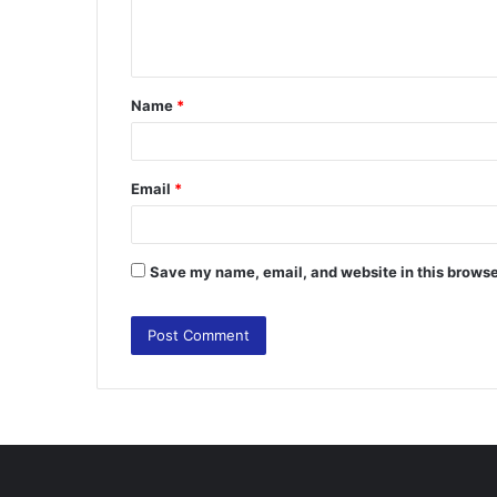
e
n
t
Name
*
*
Email
*
Save my name, email, and website in this browse