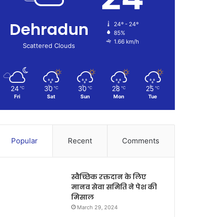
Dehradun
24º - 24º
85%
1.66 km/h
Scattered Clouds
24
30
30
28
25
℃
℃
℃
℃
℃
Fri
Sat
Sun
Mon
Tue
Popular
Recent
Comments
स्वैच्छिक रक्तदान के लिए
मानव सेवा समिति ने पेश की
मिसाल
March 29, 2024