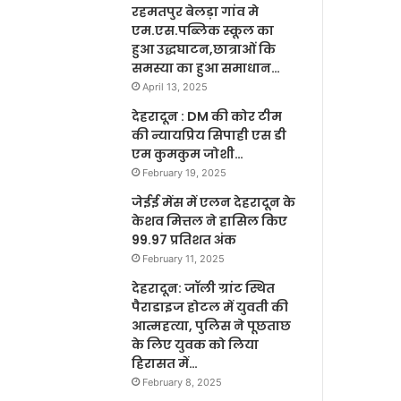
रहमतपुर बेलड़ा गांव मे
एम.एस.पब्लिक स्कूल का
हुआ उद्धघाटन,छात्राओं कि
समस्या का हुआ समाधान…
April 13, 2025
देहरादून : DM की कोर टीम
की न्यायप्रिय सिपाही एस डी
एम कुमकुम जोशी…
February 19, 2025
जेईई मेंस में एलन देहरादून के
केशव मित्तल ने हासिल किए
99.97 प्रतिशत अंक
February 11, 2025
देहरादून: जॉली ग्रांट स्थित
पैराडाइज होटल में युवती की
आत्महत्या, पुलिस ने पूछताछ
के लिए युवक को लिया
हिरासत में…
February 8, 2025